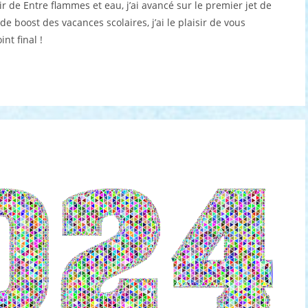
 de Entre flammes et eau, j’ai avancé sur le premier jet de
publication :
de boost des vacances scolaires, j’ai le plaisir de vous
nt final !