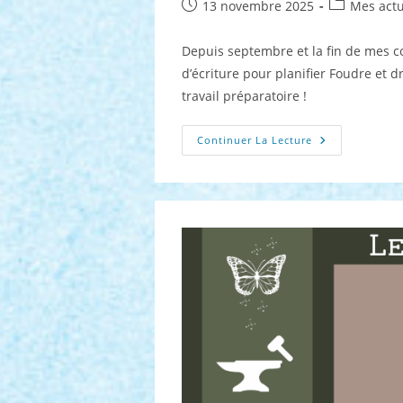
Publication
Post
13 novembre 2025
Mes actu
publiée :
category:
Depuis septembre et la fin de mes cor
d’écriture pour planifier Foudre et 
travail préparatoire !
Le
Continuer La Lecture
Projet
Du
Moment : No
2025