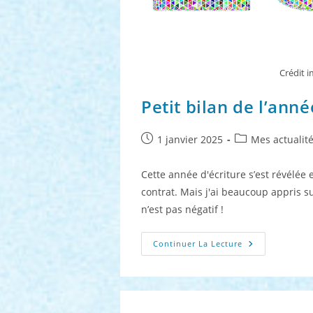
Crédit 
Petit bilan de l’ann
Publication
Post
1 janvier 2025
Mes actualit
publiée :
category:
Cette année d'écriture s’est révélée
contrat. Mais j'ai beaucoup appris su
n’est pas négatif !
Petit
Continuer La Lecture
Bilan
De
L’année
2024