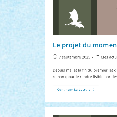
Le projet du momen
Publication
Post
7 septembre 2025
Mes actu
publiée :
category:
Depuis mai et la fin du premier jet d
roman (pour le rendre lisible par des a
Le
Continuer La Lecture
Projet
Du
Moment
:
Septembre
2025