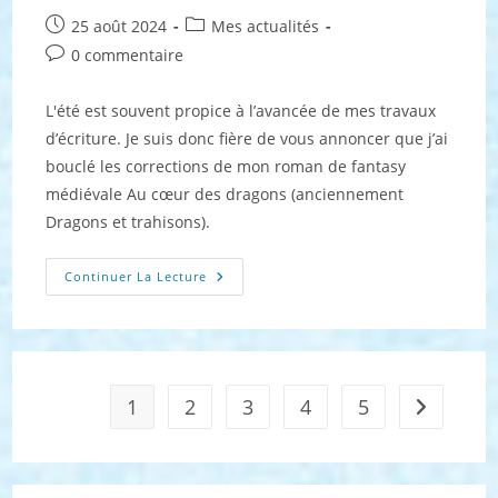
Publication
Post
25 août 2024
Mes actualités
publiée :
category:
Commentaires
0 commentaire
de
la
L'été est souvent propice à l’avancée de mes travaux
publication :
d’écriture. Je suis donc fière de vous annoncer que j’ai
bouclé les corrections de mon roman de fantasy
médiévale Au cœur des dragons (anciennement
Dragons et trahisons).
Le
Continuer La Lecture
Projet
Du
Moment :
Août
2024
1
2
3
4
5
Aller à la 