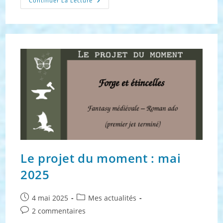
Le
Continuer La Lecture
Projet
Du
Moment
:
Septembre
2025
Le projet du moment : mai
2025
Publication
Post
4 mai 2025
Mes actualités
publiée :
category:
Commentaires
2 commentaires
de