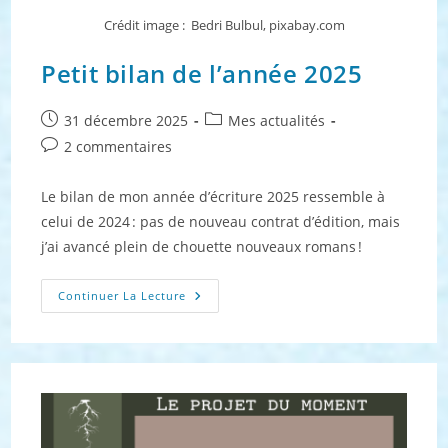
Crédit image : Bedri Bulbul, pixabay.com
Petit bilan de l’année 2025
Publication
Post
31 décembre 2025
Mes actualités
publiée :
category:
Commentaires
2 commentaires
de
la
Le bilan de mon année d’écriture 2025 ressemble à
publication :
celui de 2024 : pas de nouveau contrat d’édition, mais
j’ai avancé plein de chouette nouveaux romans !
Petit
Continuer La Lecture
Bilan
De
L’année
2025