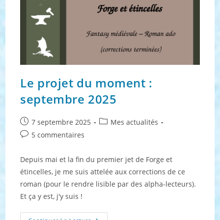
Le projet du moment :
septembre 2025
Publication
Post
7 septembre 2025
Mes actualités
publiée :
category:
Commentaires
5 commentaires
de
la
Depuis mai et la fin du premier jet de Forge et
publication :
étincelles, je me suis attelée aux corrections de ce
roman (pour le rendre lisible par des alpha-lecteurs).
Et ça y est, j'y suis !