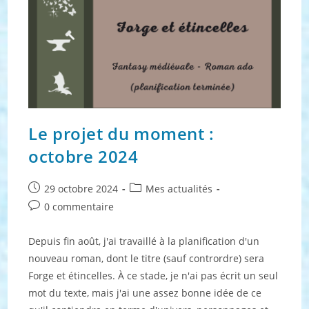
Le projet du moment :
octobre 2024
Publication
Post
29 octobre 2024
Mes actualités
publiée :
category:
Commentaires
0 commentaire
de
la
Depuis fin août, j'ai travaillé à la planification d'un
publication :
nouveau roman, dont le titre (sauf contrordre) sera
Forge et étincelles. À ce stade, je n'ai pas écrit un seul
mot du texte, mais j'ai une assez bonne idée de ce