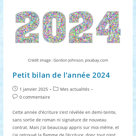
Crédit image : Gordon Johnson, pixabay.com
Petit bilan de l’année 2024
Publication
Post
1 janvier 2025
Mes actualités
publiée :
category:
Commentaires
0 commentaire
de
la
Cette année d'écriture s’est révélée en demi-teinte,
publication :
sans sortie de roman ni signature de nouveau
contrat. Mais j'ai beaucoup appris sur moi-même, et
j'ai retrouvé la flamme de l’écriture, donc tout n’est