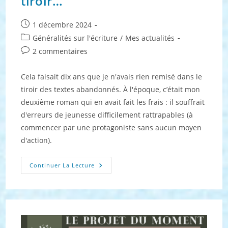
tiroir…
Publication
1 décembre 2024
publiée :
Post
Généralités sur l'écriture
/
Mes actualités
category:
Commentaires
2 commentaires
de
la
Cela faisait dix ans que je n'avais rien remisé dans le
publication :
tiroir des textes abandonnés. À l'époque, c’était mon
deuxième roman qui en avait fait les frais : il souffrait
d'erreurs de jeunesse difficilement rattrapables (à
commencer par une protagoniste sans aucun moyen
d'action).
Quand
Continuer La Lecture
Un
Roman
Termine
Au
Tiroir…