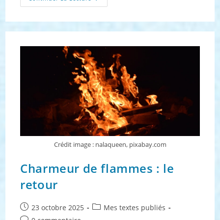
Projet
Du
Moment : Novembre
2025
Crédit image : nalaqueen, pixabay.com
Charmeur de flammes : le
retour
Publication
Post
23 octobre 2025
Mes textes publiés
publiée :
category:
Commentaires