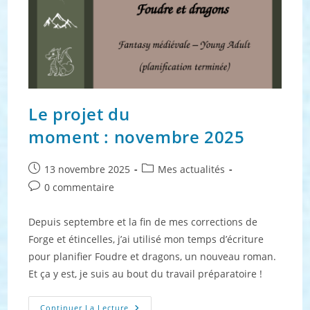
Le projet du
moment : novembre 2025
Publication
Post
13 novembre 2025
Mes actualités
publiée :
category:
Commentaires
0 commentaire
de
la
Depuis septembre et la fin de mes corrections de
publication :
Forge et étincelles, j’ai utilisé mon temps d’écriture
pour planifier Foudre et dragons, un nouveau roman.
Et ça y est, je suis au bout du travail préparatoire !
Le
Continuer La Lecture