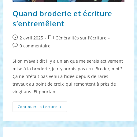
Quand broderie et écriture
s’entremêlent
Publication
Post
2 avril 2025
Généralités sur l'écriture
publiée :
category:
Commentaires
0 commentaire
de
la
Si on m’avait dit il y a un an que me serais activement
publication :
mise à la broderie, je n’y aurais pas cru. Broder, moi ?
Ça ne m’était pas venu à l’idée depuis de rares
travaux au point de croix, qui remontent à près de
vingt ans. Et pourtant…
Quand
Continuer La Lecture
Broderie
Et
Écriture
S’entremêlent